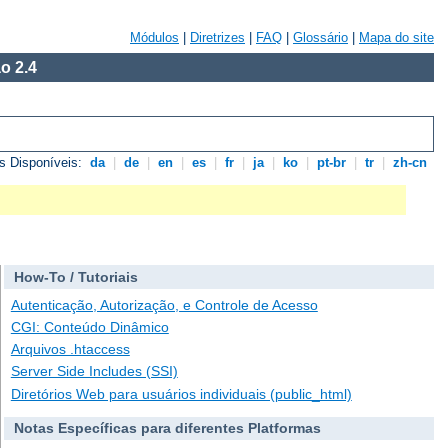
Módulos
|
Diretrizes
|
FAQ
|
Glossário
|
Mapa do site
o 2.4
s Disponíveis:
da
|
de
|
en
|
es
|
fr
|
ja
|
ko
|
pt-br
|
tr
|
zh-cn
How-To / Tutoriais
Autenticação, Autorização, e Controle de Acesso
CGI: Conteúdo Dinâmico
Arquivos .htaccess
Server Side Includes (SSI)
Diretórios Web para usuários individuais (public_html)
Notas Específicas para diferentes Platformas