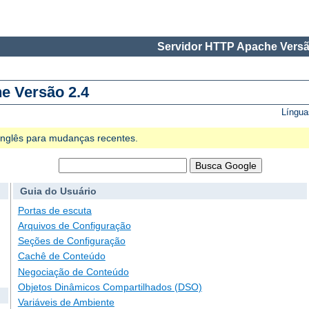
Servidor HTTP Apache Versã
e Versão 2.4
Língua
 Inglês para mudanças recentes.
Guia do Usuário
Portas de escuta
Arquivos de Configuração
Seções de Configuração
Cachê de Conteúdo
Negociação de Conteúdo
Objetos Dinâmicos Compartilhados (DSO)
Variáveis de Ambiente