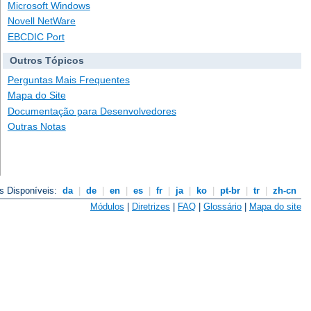
Microsoft Windows
Novell NetWare
EBCDIC Port
Outros Tópicos
Perguntas Mais Frequentes
Mapa do Site
Documentação para Desenvolvedores
Outras Notas
s Disponíveis:
da
|
de
|
en
|
es
|
fr
|
ja
|
ko
|
pt-br
|
tr
|
zh-cn
Módulos
|
Diretrizes
|
FAQ
|
Glossário
|
Mapa do site