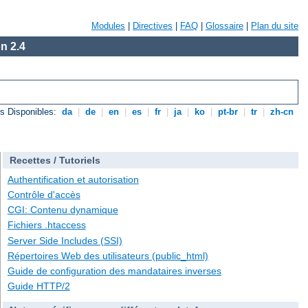
Modules
|
Directives
|
FAQ
|
Glossaire
|
Plan du site
n 2.4
s Disponibles:
da
|
de
|
en
|
es
|
fr
|
ja
|
ko
|
pt-br
|
tr
|
zh-cn
Recettes / Tutoriels
Authentification et autorisation
Contrôle d'accès
CGI: Contenu dynamique
Fichiers .htaccess
Server Side Includes (SSI)
Répertoires Web des utilisateurs (public_html)
Guide de configuration des mandataires inverses
Guide HTTP/2