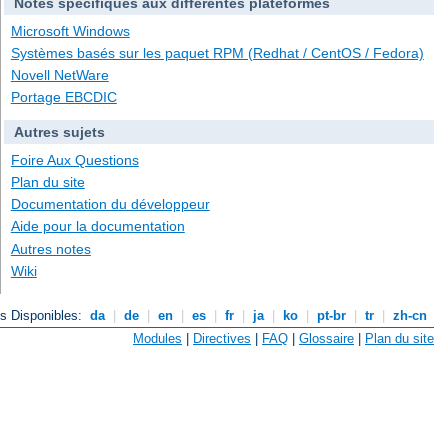
Notes spécifiques aux différentes plateformes
Microsoft Windows
Systèmes basés sur les paquet RPM (Redhat / CentOS / Fedora)
Novell NetWare
Portage EBCDIC
Autres sujets
Foire Aux Questions
Plan du site
Documentation du développeur
Aide pour la documentation
Autres notes
Wiki
s Disponibles:
da
|
de
|
en
|
es
|
fr
|
ja
|
ko
|
pt-br
|
tr
|
zh-cn
Modules
|
Directives
|
FAQ
|
Glossaire
|
Plan du site