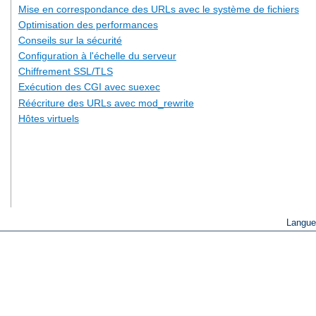
Mise en correspondance des URLs avec le système de fichiers
Optimisation des performances
Conseils sur la sécurité
Configuration à l'échelle du serveur
Chiffrement SSL/TLS
Exécution des CGI avec suexec
Réécriture des URLs avec mod_rewrite
Hôtes virtuels
Langue